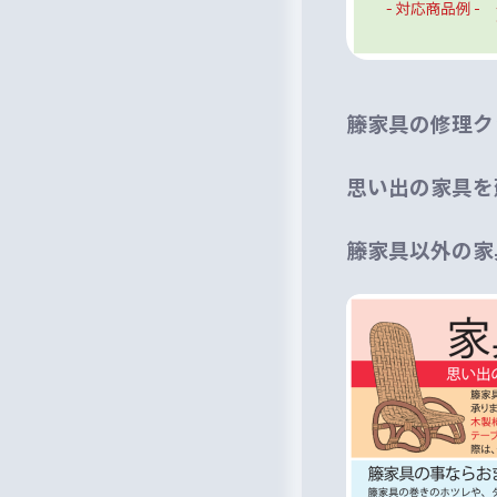
籐家具の修理ク
思い出の家具を
籐家具以外の家