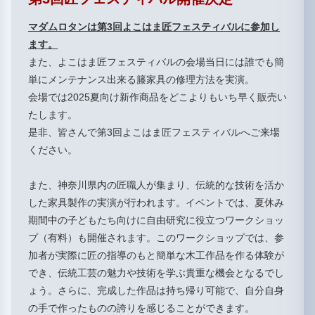
マダムロタンは第3
回よこはま匠フェスティバルに参加し
ます。
また、よこはま匠フェスティバルの会場当日には誰でも簡
単にメンテナンス出来る籐家具の修理方法を実演。
会場では
2025
夏向け新作商品をどこよりもいち早く販売い
たします。
是非、皆さんで第3
回よこはま匠フェスティバルへご来場
ください。
また、神奈川県内の匠職人が集まり、伝統的な技術を活か
した家具製作の実演が行われます。イベントでは、夏休み
期間中の子どもたち向けに自由研究に役立つワークショッ
プ（有料）も開催されます。このワークショップでは、参
加者が実際に匠の指導のもと簡単な木工作品を作る体験が
でき、伝統工芸の魅力や技術を学ぶ貴重な機会となるでし
ょう。さらに、完成した作品は持ち帰り可能で、自分自身
の手で作ったものの誇りを感じることができます。