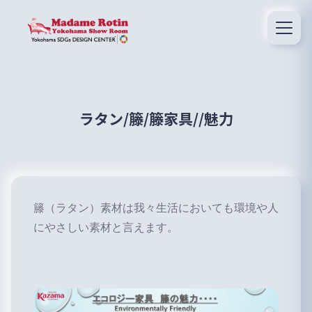
ラタン/籐/籐家具//魅力
籐（ラタン）素材は我々生活においても環境や人
にやさしい素材と言えます。