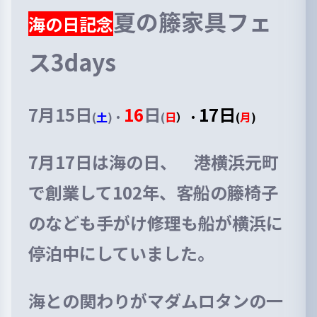
夏の籐家具フェ
海の日記念
ス3days
7月
15
日
16
日
17日
(
土
)・
(
日
）・
(
月
)
7月17日は海の日、 港横浜元町
で創業して102年、客船の籐椅子
のなども手がけ修理も船が横浜に
停泊中にしていました。
海との関わりがマダムロタンの一