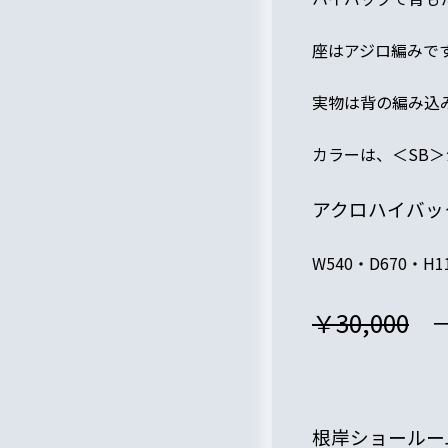
座はアジロ編みで
実物は背の編み込
カラーは、＜SB
アクロハイバックチ
W540・D670・H
￥30,000
根岸ショールー