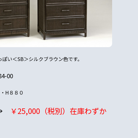
っぽい＜SB＞シルクブラウン色です。
84-00
０・H８８０
→
￥25,000（税別）在庫わずか