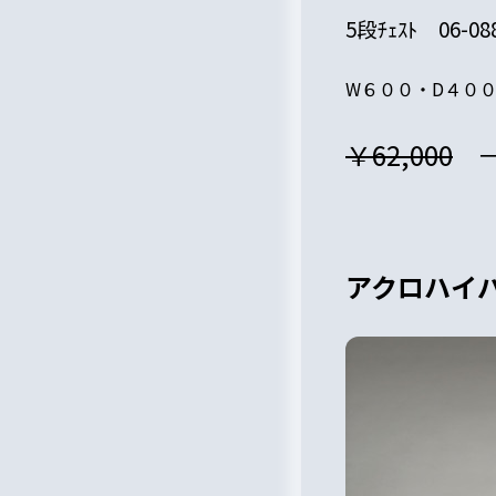
5段ﾁｪｽﾄ 06-08
W６００・D４０
￥62,000
アクロハイ