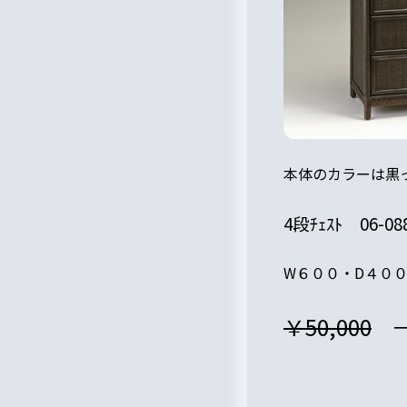
本体のカラーは黒
4段ﾁｪｽﾄ 06-08
W６００・D４０
￥50,000