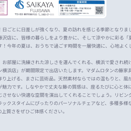
！日ごとに日差しが強くなり、夏の訪れを感じる季節となりま
藤沢店に、皆様の暮らしをより豊かに、そして涼やかに彩る「
す！今年の夏は、おうちで過ごす時間を一層快適に、心地よく
、お部屋に洗練された涼しさを運んでくれる、横浜で愛され続
ン横浜店」が期間限定で出店いたします。マダムロタンの籐家
作り上げる、まさに芸術品。天然素材ならではの温もりと、風
が魅力です。しなやかで丈夫な籐の質感は、座るたびに心と体
じさせない快適な空間を演出してくれることでしょう。リビン
ラックスタイムにぴったりのパーソナルチェアなど、多種多様
の上質さをぜひご体感ください。