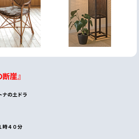
の断崖』
トナの土ドラ
１時４０分